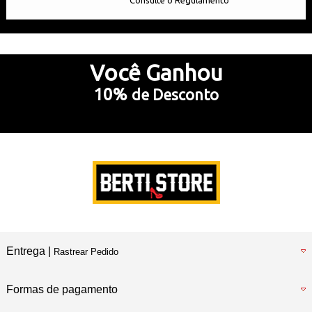
Até 10x Sem Juros
no Cartão de Crédito
Você
Ganhou
10%
de Desconto
5% Desconto
no Pix e Boleto Bancário
Preencha e
RECEBA SEU CUPOM
Entrega |
Rastrear Pedido
Formas de pagamento