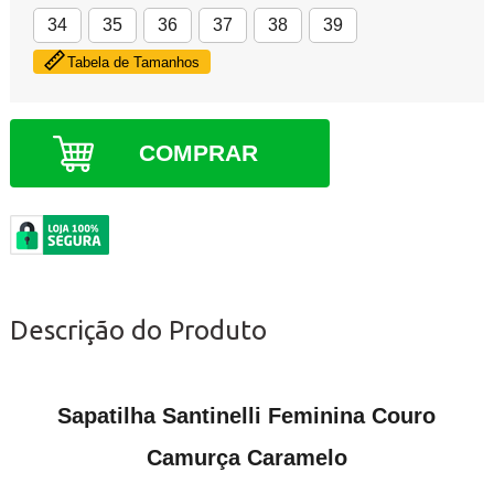
34
35
36
37
38
39
Tabela de Tamanhos
COMPRAR
Descrição do Produto
Sapatilha Santinelli Feminina Couro
Camurça Caramelo