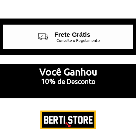
Frete Grátis
Consulte o Regulamento
Até 10x Sem Juros
no Cartão de Crédito
Você
Ganhou
10%
de Desconto
5% Desconto
no Pix e Boleto Bancário
Preencha e
RECEBA SEU CUPOM