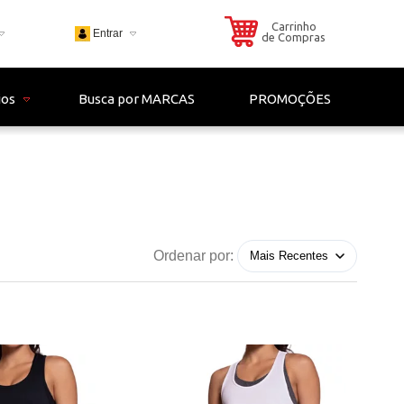
Carrinho
Entrar
de Compras
703
ios
Busca por MARCAS
PROMOÇÕES
 - 4306
il.com
Ordenar por: