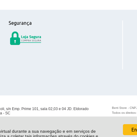
Segurança
Berti Store - CN
ioli, s/n Emp. Prime 101, sala 02,03 e 04 JD. Eldorado
a - SC
Todos os direito
En
 virtual durante a sua navegação e em serviços de
riza a coletar tais informações através do cookies e