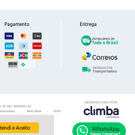
Pagamento
Entrega
PJ: 32.597.385/0001-02
s reservados
-
Berti Store
-
2026
tendi e Aceito