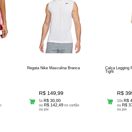
Regata Nike Masculina Branca
Calça Legging F
Tight
R$ 149,99
R$ 39
R$ 30,00
R$ 
5x
10x
R$ 142,49
R$ 3
ou
no cartão
ou
ou pix
ou pix