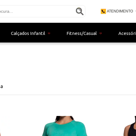
ATENDIMENTO
(48) 3771 - 9
Calçados Infantil
Fitness/Casual
Acessór
(48) 9 - 9153
bertistore06@gma
na