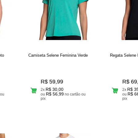
to
Camiseta Selene Feminina Verde
Regata Selene 
R$ 59,99
R$ 69
R$ 30,00
R$ 3
2x
2x
R$ 56,99
R$ 6
ou
no cartão ou
ou
pix
pix