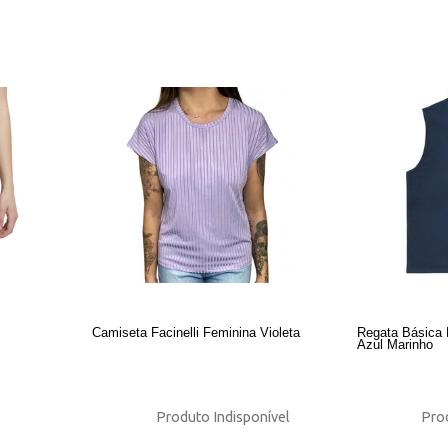
Camiseta Facinelli Feminina Violeta
Regata Básica 
Azul Marinho
Produto Indisponível
Prod