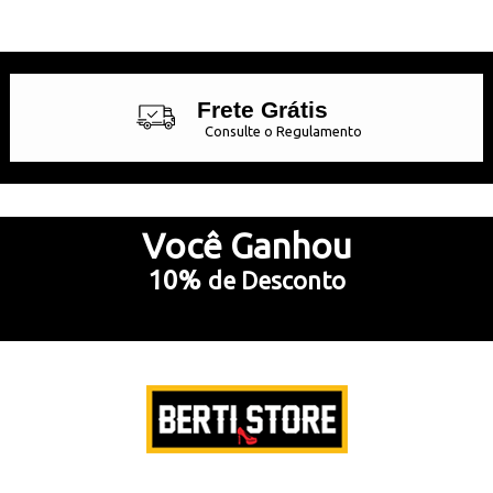
4
Produtos
Frete Grátis
Consulte o Regulamento
Até 10x Sem Juros
no Cartão de Crédito
Você
Ganhou
10%
de Desconto
5% Desconto
no Pix e Boleto Bancário
Preencha e
RECEBA SEU CUPOM