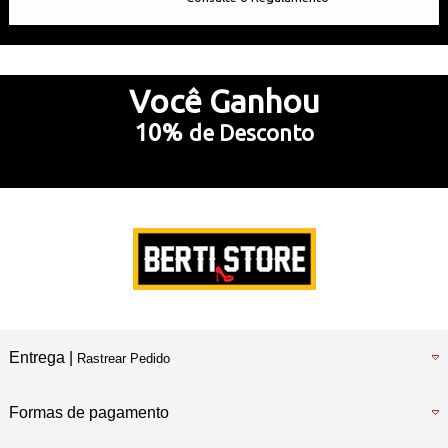
Até 10x Sem Juros
no Cartão de Crédito
Você
Ganhou
10%
de Desconto
5% Desconto
no Pix e Boleto Bancário
Preencha e
RECEBA SEU CUPOM
Entrega |
Rastrear Pedido
Formas de pagamento