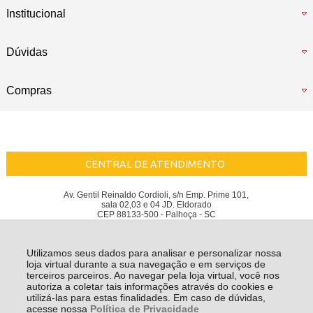
Institucional
Dúvidas
Compras
CENTRAL DE ATENDIMENTO
Av. Gentil Reinaldo Cordioli, s/n Emp. Prime 101,
sala 02,03 e 04 JD. Eldorado
CEP 88133-500 - Palhoça - SC
Berti Store - CNPJ: 32.597.385/0001-02
Todos os direitos reservados
-
Berti Store
-
2026
Utilizamos seus dados para analisar e personalizar nossa
loja virtual durante a sua navegação e em serviços de
terceiros parceiros. Ao navegar pela loja virtual, você nos
autoriza a coletar tais informações através do cookies e
utilizá-las para estas finalidades. Em caso de dúvidas,
acesse nossa
Política de Privacidade