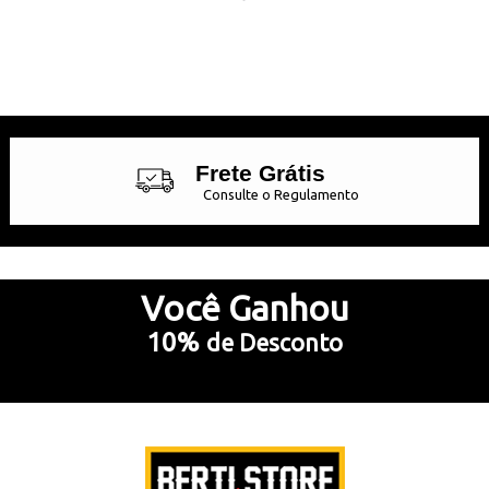
Frete Grátis
Consulte o Regulamento
Até 10x Sem Juros
no Cartão de Crédito
Você
Ganhou
10%
de Desconto
5% Desconto
no Pix e Boleto Bancário
Preencha e
RECEBA SEU CUPOM