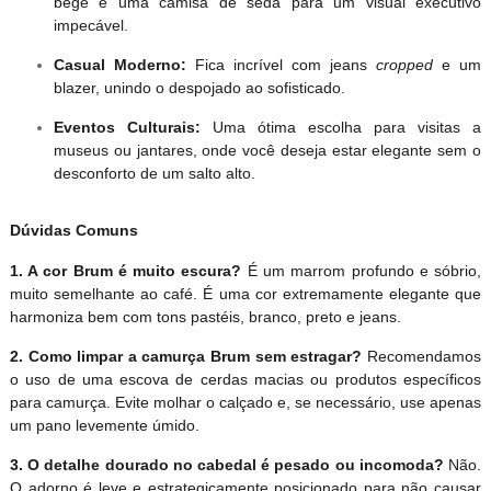
bege e uma camisa de seda para um visual executivo
impecável.
Casual Moderno:
Fica incrível com jeans
cropped
e um
blazer, unindo o despojado ao sofisticado.
Eventos Culturais:
Uma ótima escolha para visitas a
museus ou jantares, onde você deseja estar elegante sem o
desconforto de um salto alto.
Dúvidas Comuns
1. A cor Brum é muito escura?
É um marrom profundo e sóbrio,
muito semelhante ao café. É uma cor extremamente elegante que
harmoniza bem com tons pastéis, branco, preto e jeans.
2. Como limpar a camurça Brum sem estragar?
Recomendamos
o uso de uma escova de cerdas macias ou produtos específicos
para camurça. Evite molhar o calçado e, se necessário, use apenas
um pano levemente úmido.
3. O detalhe dourado no cabedal é pesado ou incomoda?
Não.
O adorno é leve e estrategicamente posicionado para não causar