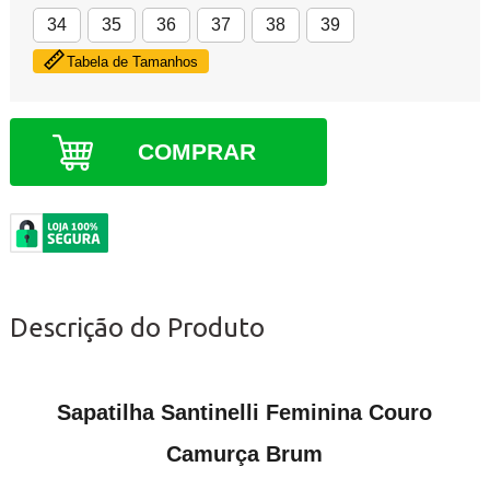
34
35
36
37
38
39
Tabela de Tamanhos
COMPRAR
Descrição do Produto
Sapatilha Santinelli Feminina Couro
Camurça Brum