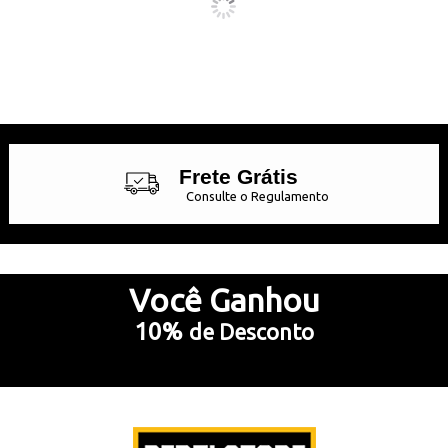
Frete Grátis
Consulte o Regulamento
Até 10x Sem Juros
no Cartão de Crédito
Você
Ganhou
10%
de Desconto
5% Desconto
no Pix e Boleto Bancário
Preencha e
RECEBA SEU CUPOM