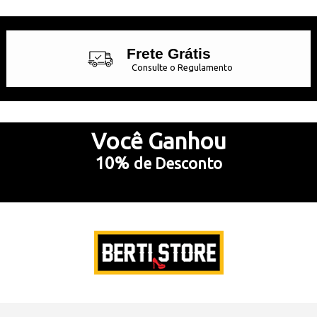
Frete Grátis
Consulte o Regulamento
Até 10x Sem Juros
no Cartão de Crédito
Você
Ganhou
10%
de Desconto
5% Desconto
no Pix e Boleto Bancário
Preencha e
RECEBA SEU CUPOM