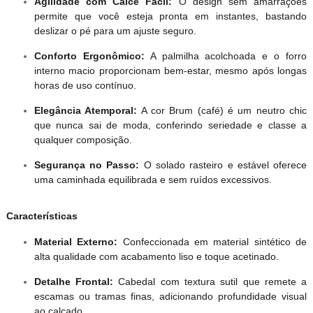
Agilidade com Calce Fácil:
O design sem amarrações
permite que você esteja pronta em instantes, bastando
deslizar o pé para um ajuste seguro.
Conforto Ergonômico:
A palmilha acolchoada e o forro
interno macio proporcionam bem-estar, mesmo após longas
horas de uso contínuo.
Elegância Atemporal:
A cor Brum (café) é um neutro chic
que nunca sai de moda, conferindo seriedade e classe a
qualquer composição.
Segurança no Passo:
O solado rasteiro e estável oferece
uma caminhada equilibrada e sem ruídos excessivos.
Características
Material Externo:
Confeccionada em material sintético de
alta qualidade com acabamento liso e toque acetinado.
Detalhe Frontal:
Cabedal com textura sutil que remete a
escamas ou tramas finas, adicionando profundidade visual
ao calçado.