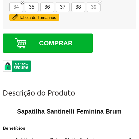
34
35
36
37
38
39
Tabela de Tamanhos
COMPRAR
Descrição do Produto
Sapatilha Santinelli Feminina Brum
Benefícios