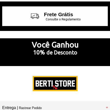
Frete Grátis
Consulte o Regulamento
Até 10x Sem Juros
no Cartão de Crédito
Você
Ganhou
10%
de Desconto
5% Desconto
no Pix e Boleto Bancário
Preencha e
RECEBA SEU CUPOM
Entrega |
Rastrear Pedido