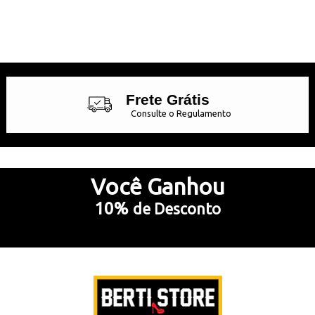
Frete Grátis
Consulte o Regulamento
Até 10x Sem Juros
no Cartão de Crédito
Você
Ganhou
10%
de Desconto
5% Desconto
no Pix e Boleto Bancário
Preencha e
RECEBA SEU CUPOM