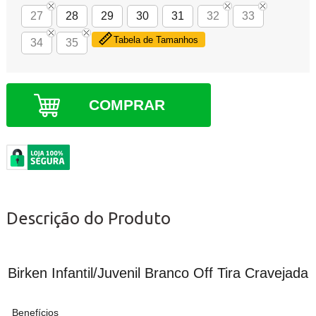
27
28
29
30
31
32
33
Tabela de Tamanhos
34
35
COMPRAR
Descrição do Produto
Birken Infantil/Juvenil Branco Off Tira Cravejada
Benefícios