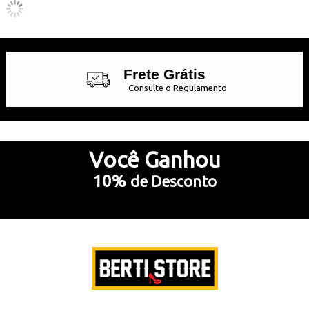
Frete Grátis
Consulte o Regulamento
Até 10x Sem Juros
no Cartão de Crédito
Você
Ganhou
10%
de Desconto
5% Desconto
no Pix e Boleto Bancário
Preencha e
RECEBA SEU CUPOM