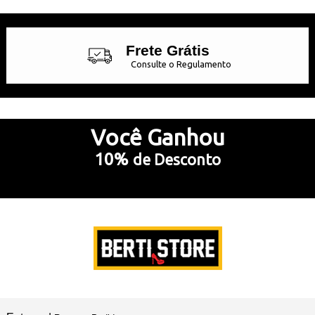
Frete Grátis
Consulte o Regulamento
Até 10x Sem Juros
no Cartão de Crédito
Você
Ganhou
10%
de Desconto
5% Desconto
no Pix e Boleto Bancário
Preencha e
RECEBA SEU CUPOM