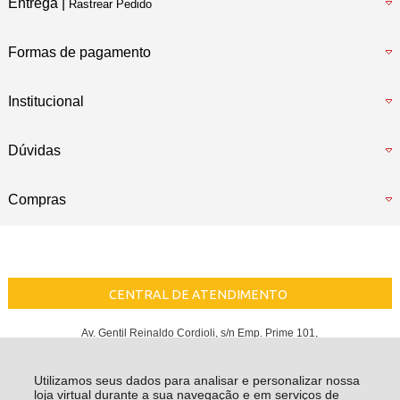
Entrega |
Rastrear Pedido
Formas de pagamento
Institucional
Dúvidas
Compras
CENTRAL DE ATENDIMENTO
Av. Gentil Reinaldo Cordioli, s/n Emp. Prime 101,
sala 02,03 e 04 JD. Eldorado
CEP 88133-500 - Palhoça - SC
Utilizamos seus dados para analisar e personalizar nossa
Berti Store - CNPJ: 32.597.385/0001-02
loja virtual durante a sua navegação e em serviços de