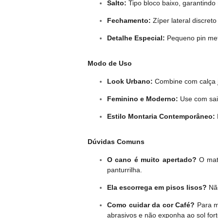
Salto:
Tipo bloco baixo, garantindo
Fechamento:
Zíper lateral discreto 
Detalhe Especial:
Pequeno pin metá
Modo de Uso
Look Urbano:
Combine com calça je
Feminino e Moderno:
Use com saia
Estilo Montaria Contemporâneo:
Dúvidas Comuns
O cano é muito apertado?
O mate
panturrilha.
Ela escorrega em pisos lisos?
Não
Como cuidar da cor Café?
Para m
abrasivos e não exponha ao sol for