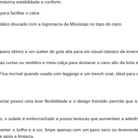
 máxima estabilidade e conforto.
para facilitar o calce.
lico dourado com a logomarca da Mississipi no topo do cano.
ans skinny e um suéter de gola alta para um visual clássico de invern
s curtas ou vestidos e meia-calça para destacar o cano alto da bota 
Fica incrível quando usada com leggings e um trench coat, ideal para d
rial possui uma leve flexibilidade e o design franzido permite que 
, o solado é emborrachado e possui texturas que aumentam a aderênc
anter o brilho e a cor, limpe apenas com um pano seco ou levemente
te após a limpeza.