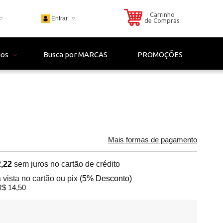
Carrinho
Entrar
de Compras
703
ios
Busca por MARCAS
PROMOÇÕES
 - 4306
il.com
Mais formas de pagamento
,22
sem juros no cartão de crédito
 vista no cartão ou pix
(5% Desconto)
$ 14,50