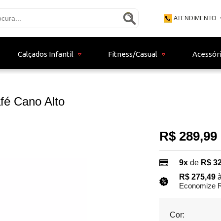
ATENDIMENTO
(48) 3771 - 9
Calçados Infantil
Fitness/Casual
Acessór
(48) 9 - 9153
bertistore06@gma
fé Cano Alto
R$ 289,99
9x
de
R$ 32
R$ 275,49
à
Economize R
Cor: