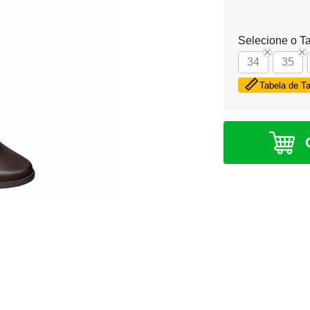
Selecione o T
34
35
Tabela de 