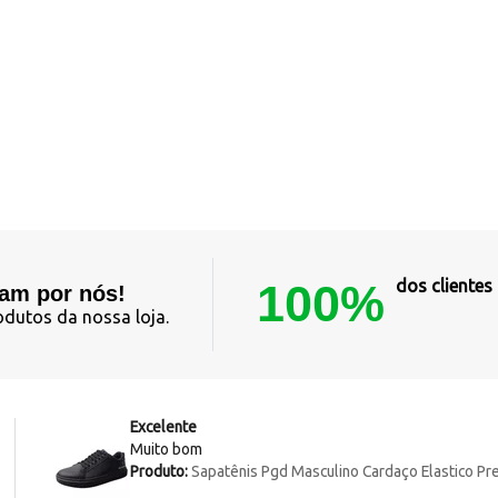
100%
dos cliente
lam por nós!
odutos da nossa loja.
Excelente
Muito bom
Produto:
Sapatênis Pgd Masculino Cardaço Elastico Pr