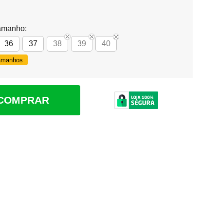
amanho:
36
37
38
39
40
Tamanhos
COMPRAR