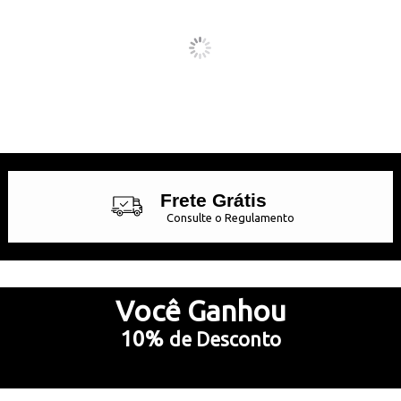
Frete Grátis
Consulte o Regulamento
Até 10x Sem Juros
no Cartão de Crédito
Você
Ganhou
10%
de Desconto
5% Desconto
no Pix e Boleto Bancário
Preencha e
RECEBA SEU CUPOM