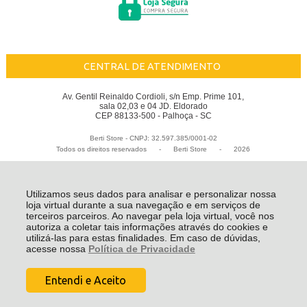
CENTRAL DE ATENDIMENTO
Av. Gentil Reinaldo Cordioli, s/n Emp. Prime 101,
sala 02,03 e 04 JD. Eldorado
CEP 88133-500 - Palhoça - SC
Berti Store - CNPJ: 32.597.385/0001-02
Todos os direitos reservados
-
Berti Store
-
2026
Utilizamos seus dados para analisar e personalizar nossa
loja virtual durante a sua navegação e em serviços de
terceiros parceiros. Ao navegar pela loja virtual, você nos
autoriza a coletar tais informações através do cookies e
utilizá-las para estas finalidades. Em caso de dúvidas,
acesse nossa
Política de Privacidade
Entendi e Aceito
R$ 209,99
COMPRAR