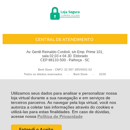
CENTRAL DE ATENDIMENTO
Av. Gentil Reinaldo Cordioli, s/n Emp. Prime 101,
sala 02,03 e 04 JD. Eldorado
CEP 88133-500 - Palhoça - SC
Berti Store - CNPJ: 32.597.385/0001-02
Todos os direitos reservados
-
Berti Store
-
2026
Utilizamos seus dados para analisar e personalizar nossa
loja virtual durante a sua navegação e em serviços de
terceiros parceiros. Ao navegar pela loja virtual, você nos
autoriza a coletar tais informações através do cookies e
utilizá-las para estas finalidades. Em caso de dúvidas,
acesse nossa
Política de Privacidade
Entendi e Aceito