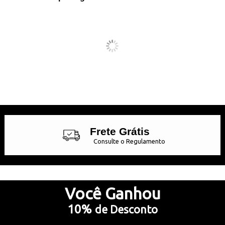
Frete Grátis
Consulte o Regulamento
Até 10x Sem Juros
no Cartão de Crédito
Você
Ganhou
10%
de Desconto
5% Desconto
no Pix e Boleto Bancário