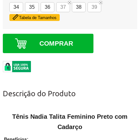
34
35
36
37
38
39
Tabela de Tamanhos
COMPRAR
Descrição do Produto
Tênis Nadia Talita Feminino Preto com
Cadarço
Benefícios: