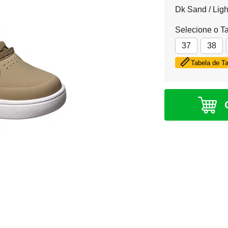
Dk Sand / Ligh
Selecione o T
37
38
Tabela de 