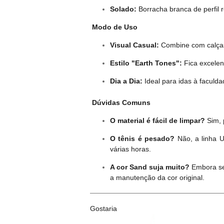
Solado:
Borracha branca de perfil r
Modo de Uso
Visual Casual:
Combine com calças
Estilo "Earth Tones":
Fica excelen
Dia a Dia:
Ideal para idas à faculd
Dúvidas Comuns
O material é fácil de limpar?
Sim, 
O tênis é pesado?
Não, a linha U
várias horas.
A cor Sand suja muito?
Embora sej
a manutenção da cor original.
Gostaria