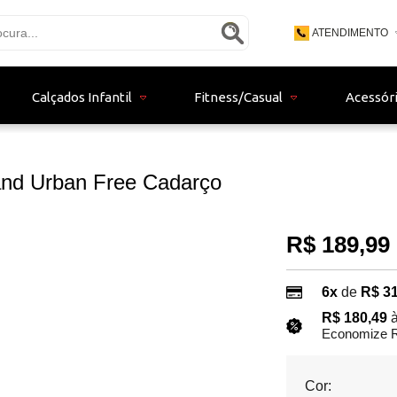
ATENDIMENTO
(48) 3771 - 9
Calçados Infantil
Fitness/Casual
Acessór
(48) 9 - 9153
bertistore06@gma
and Urban Free Cadarço
R$ 189,99
6x
de
R$ 31
R$ 180,49
à
Economize R
Cor: