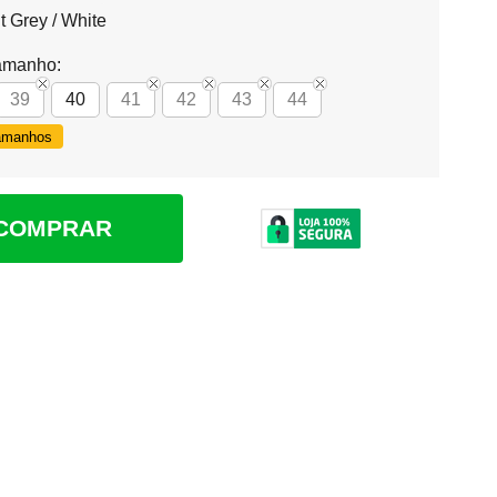
t Grey / White
amanho:
39
40
41
42
43
44
Tamanhos
COMPRAR