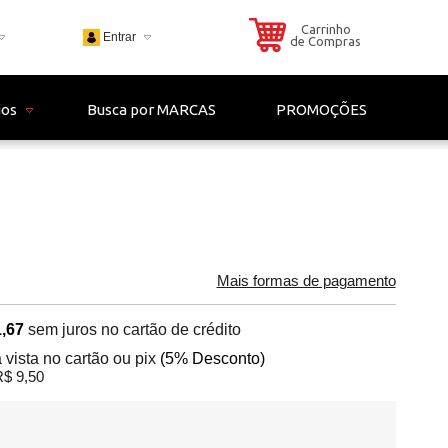
Carrinho
Entrar
de Compras
703
ios
Busca por MARCAS
PROMOÇÕES
 - 4306
il.com
Mais formas de pagamento
,67
sem juros no cartão de crédito
 vista no cartão ou pix
(5% Desconto)
$ 9,50