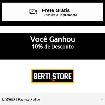
Frete Grátis
Consulte o Regulamento
Até 10x Sem Juros
no Cartão de Crédito
Você
Ganhou
10%
de Desconto
5% Desconto
no Pix e Boleto Bancário
Preencha e
RECEBA SEU CUPOM
Entrega |
Rastrear Pedido