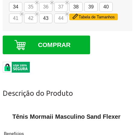
34
35
36
37
38
39
40
Tabela de Tamanhos
41
42
43
44
COMPRAR
Descrição do Produto
Tênis Mormaii Masculino Sand Flexer
Benefícios