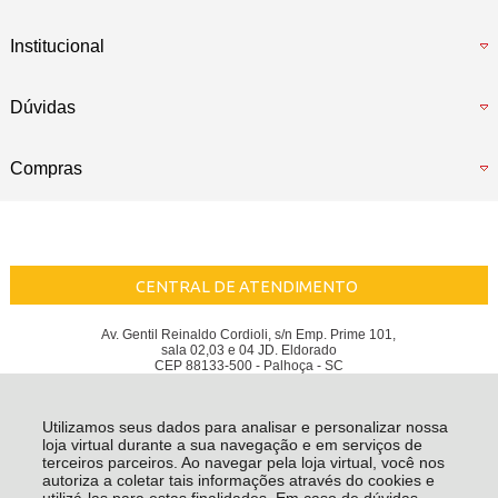
Institucional
Dúvidas
Compras
CENTRAL DE ATENDIMENTO
Av. Gentil Reinaldo Cordioli, s/n Emp. Prime 101,
sala 02,03 e 04 JD. Eldorado
CEP 88133-500 - Palhoça - SC
Berti Store - CNPJ: 32.597.385/0001-02
Todos os direitos reservados
-
Berti Store
-
2026
Utilizamos seus dados para analisar e personalizar nossa
loja virtual durante a sua navegação e em serviços de
terceiros parceiros. Ao navegar pela loja virtual, você nos
autoriza a coletar tais informações através do cookies e