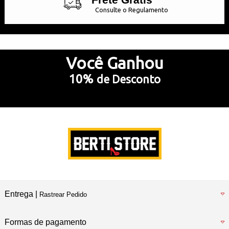
Consulte o Regulamento
Até 10x Sem Juros
no Cartão de Crédito
Você
Ganhou
10%
de Desconto
5% Desconto
no Pix e Boleto Bancário
Preencha e
RECEBA SEU CUPOM
Entrega |
Rastrear Pedido
Formas de pagamento