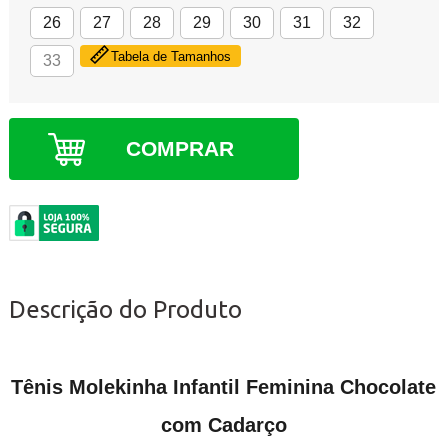
26
27
28
29
30
31
32
Tabela de Tamanhos
33
COMPRAR
Descrição do Produto
Tênis Molekinha Infantil Feminina Chocolate
com Cadarço