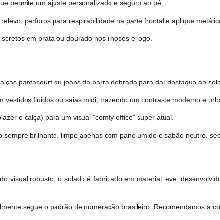
que permite um ajuste personalizado e seguro ao pé.
elevo, perfuros para respirabilidade na parte frontal e aplique metáli
scretos em prata ou dourado nos ilhoses e logo.
ças pantacourt ou jeans de barra dobrada para dar destaque ao sola
m vestidos fluidos ou saias midi, trazendo um contraste moderno e ur
lazer e calça) para um visual "comfy office" super atual.
o sempre brilhante, limpe apenas com pano úmido e sabão neutro, s
o visual robusto, o solado é fabricado em material leve, desenvolvi
lmente segue o padrão de numeração brasileiro. Recomendamos a co