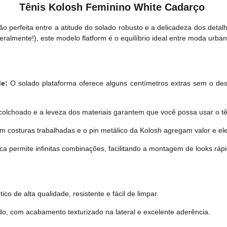
Tênis Kolosh Feminino White Cadarço
ão perfeita entre a atitude do solado robusto e a delicadeza dos deta
eralmente!), este modelo flatform é o equilíbrio ideal entre moda urban
e:
O solado plataforma oferece alguns centímetros extras sem o des
acolchoado e a leveza dos materiais garantem que você possa usar o tê
 costuras trabalhadas e o pin metálico da Kolosh agregam valor e ele
ca permite infinitas combinações, facilitando a montagem de looks rápi
co de alta qualidade, resistente e fácil de limpar.
do, com acabamento texturizado na lateral e excelente aderência.