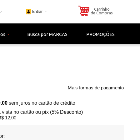
Carrinho
Entrar
de Compras
703
ios
Busca por MARCAS
PROMOÇÕES
 - 4306
il.com
Mais formas de pagamento
,00
sem juros no cartão de crédito
 vista no cartão ou pix
(5% Desconto)
$ 12,00
or: