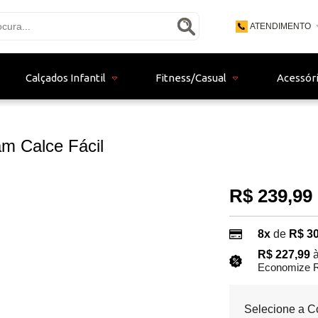
ATENDIMENTO
(48) 3771 - 9
Calçados Infantil
Fitness/Casual
Acessór
(48) 9 - 9153
bertistore06@gma
m Calce Fácil
R$ 239,99
8x
de
R$ 30
R$ 227,99
à
Economize R
Selecione a C