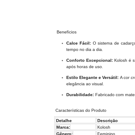
Benefícios
Calce Fácil:
O sistema de cadarço 
tempo no dia a dia.
Conforto Excepcional:
Kolosh é si
após horas de uso.
Estilo Elegante e Versátil:
A cor
c
elegância ao visual.
Durabilidade:
Fabricado com materi
Características do Produto
Detalhe
Descrição
Marca:
Kolosh
Gênero:
Feminino