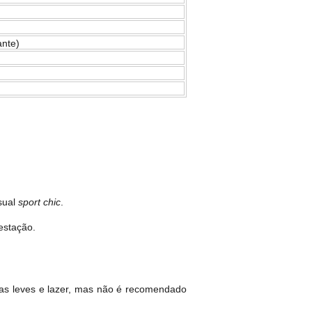
ante)
sual
sport chic
.
 estação.
adas leves e lazer, mas não é recomendado