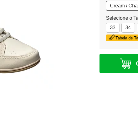
Cream / Ch
Selecione o T
33
34
Tabela de 