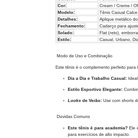
Cor:
Cream / Creme / Of
Modelo:
Tênis Casual Calce
Detalhes:
Aplique metálico d
Fechamento:
Cadarço para ajuste
Solado:
Flat (reto), emborr
Estilo:
Casual, Urbano, Di
Modo de Uso e Combinação
Este tênis é o complemento perfeito para
Dia a Dia e Trabalho Casual:
Idea
Estilo Esportivo Elegante:
Combine
Looks
de Verão:
Use com shorts de 
Dúvidas Comuns
Este tênis é para academia?
Ele 
para exercícios de alto impacto.