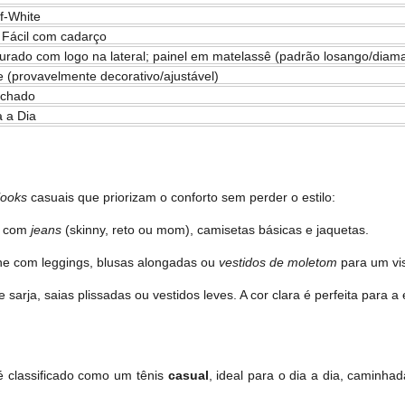
f-White
 Fácil com cadarço
ourado com logo na lateral; painel em matelassê (padrão losango/diam
 (provavelmente decorativo/ajustável)
achado
a a Dia
looks
casuais que priorizam o conforto sem perder o estilo:
l com
jeans
(skinny, reto ou mom), camisetas básicas e jaquetas.
 com leggings, blusas alongadas ou
vestidos de moletom
para um vi
sarja, saias plissadas ou vestidos leves. A cor clara é perfeita para a
é classificado como um tênis
casual
, ideal para o dia a dia, caminh