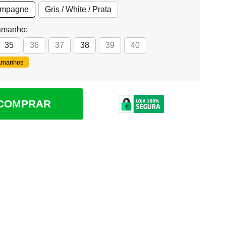
ampagne
Gris / White / Prata
amanho:
35
36
37
38
39
40
Tamanhos
COMPRAR