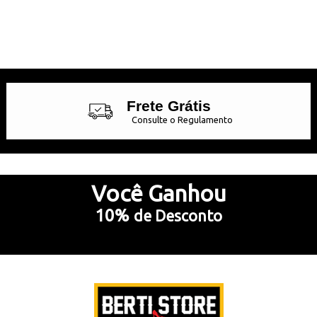
Frete Grátis
Consulte o Regulamento
Até 10x Sem Juros
no Cartão de Crédito
Você
Ganhou
10%
de Desconto
5% Desconto
no Pix e Boleto Bancário
Preencha e
RECEBA SEU CUPOM