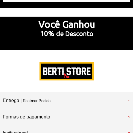
Até 10x Sem Juros
no Cartão de Crédito
Você
Ganhou
10%
de Desconto
5% Desconto
no Pix e Boleto Bancário
Preencha e
RECEBA SEU CUPOM
Entrega |
Rastrear Pedido
Formas de pagamento