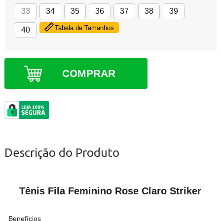
33
34
35
36
37
38
39
Tabela de Tamanhos
40
COMPRAR
Descrição do Produto
Tênis Fila Feminino Rose Claro Striker
Benefícios