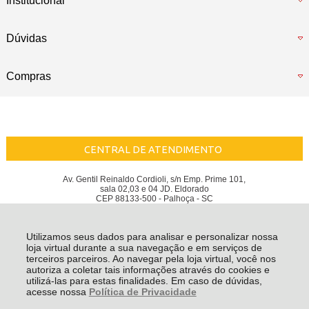
Institucional
Dúvidas
Compras
CENTRAL DE ATENDIMENTO
Av. Gentil Reinaldo Cordioli, s/n Emp. Prime 101,
sala 02,03 e 04 JD. Eldorado
CEP 88133-500 - Palhoça - SC
Berti Store - CNPJ: 32.597.385/0001-02
Todos os direitos reservados
-
Berti Store
-
2026
Utilizamos seus dados para analisar e personalizar nossa
loja virtual durante a sua navegação e em serviços de
terceiros parceiros. Ao navegar pela loja virtual, você nos
autoriza a coletar tais informações através do cookies e
utilizá-las para estas finalidades. Em caso de dúvidas,
acesse nossa
Política de Privacidade