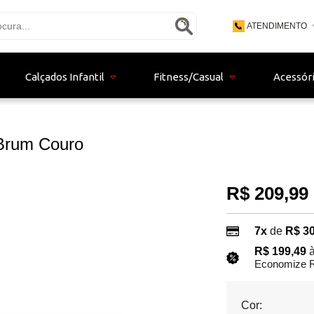
ATENDIMENTO
(48) 3771 - 9
Calçados Infantil
Fitness/Casual
Acessór
(48) 9 - 9153
bertistore06@gma
 Brum Couro
R$ 209,99
7x
de
R$ 30
R$ 199,49
à
Economize R
Cor: