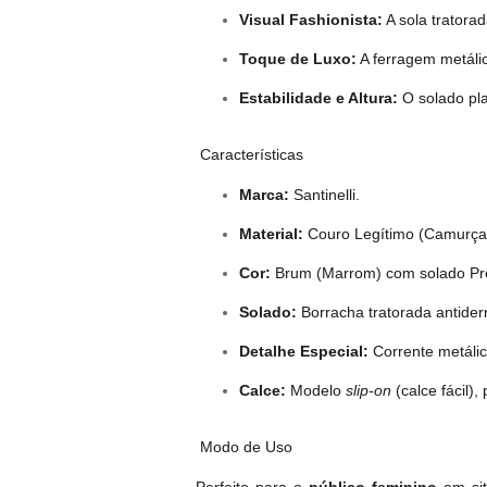
Visual Fashionista:
A sola tratora
Toque de Luxo:
A ferragem metáli
Estabilidade e Altura:
O solado pla
Características
Marca:
Santinelli.
Material:
Couro Legítimo (Camurça
Cor:
Brum (Marrom) com solado Pr
Solado:
Borracha tratorada antiderr
Detalhe Especial:
Corrente metálic
Calce:
Modelo
slip-on
(calce fácil)
Modo de Uso