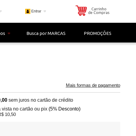
Carrinho
Entrar
de Compras
703
ios
Busca por MARCAS
PROMOÇÕES
 - 4306
il.com
Mais formas de pagamento
,00
sem juros no cartão de crédito
 vista no cartão ou pix
(5% Desconto)
$ 10,50