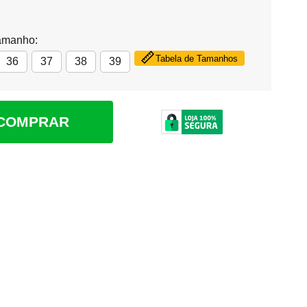
amanho:
Tabela de Tamanhos
36
37
38
39
COMPRAR