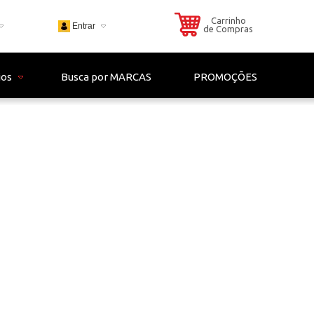
Carrinho
Entrar
de Compras
703
ios
Busca por MARCAS
PROMOÇÕES
 - 4306
il.com