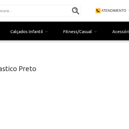
ATENDIMENTO
(48) 3771 - 9
Calçados Infantil
Fitness/Casual
Acessór
(48) 9 - 9153
bertistore06@gma
astico Preto