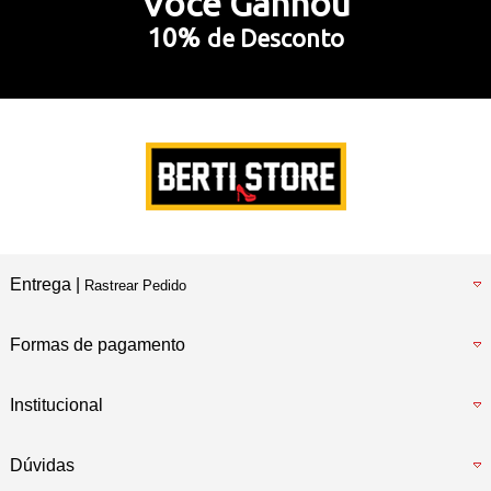
Você
Ganhou
10%
de Desconto
5% Desconto
no Pix e Boleto Bancário
Preencha e
RECEBA SEU CUPOM
Entrega |
Rastrear Pedido
Formas de pagamento
Institucional
Dúvidas