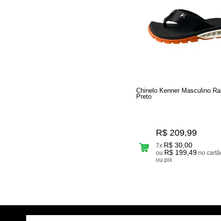
Chinelo Kenner Masculino R
Preto
R$ 209,99
R$ 30,00
7x
R$ 199,49
ou
no cartão
ou pix