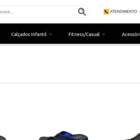
ATENDIMENTO
(48) 3771 - 9
Calçados Infantil
Fitness/Casual
Acessór
(48) 9 - 9153
bertistore06@gma
a