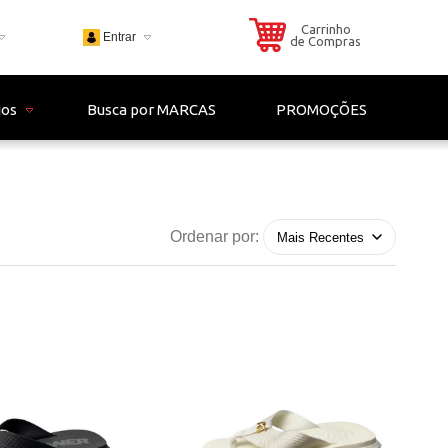
Carrinho
Entrar
de Compras
703
ios
Busca por MARCAS
PROMOÇÕES
 - 4306
il.com
Ordenar por: