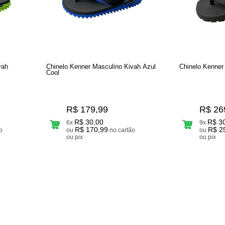
vah
Chinelo Kenner Masculino Kivah Azul
Chinelo Kenner
Cool
R$ 179,99
R$ 26
R$ 30,00
R$ 3
6x
9x
R$ 170,99
R$ 2
ou
no cartão
ou
ou pix
ou pix