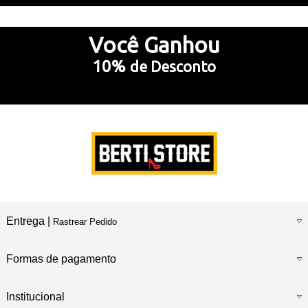
Até 10x Sem Juros
no Cartão de Crédito
Você
Ganhou
10%
de Desconto
5% Desconto
no Pix e Boleto Bancário
Preencha e
RECEBA SEU CUPOM
Entrega |
Rastrear Pedido
Formas de pagamento
Institucional