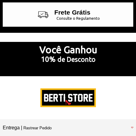
Frete Grátis
Consulte o Regulamento
Até 10x Sem Juros
no Cartão de Crédito
Você
Ganhou
10%
de Desconto
5% Desconto
no Pix e Boleto Bancário
Preencha e
RECEBA SEU CUPOM
Entrega |
Rastrear Pedido