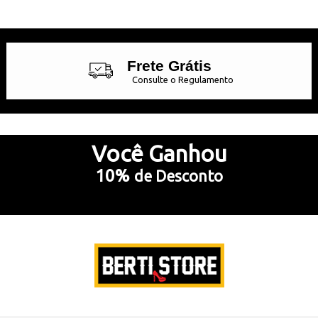
Frete Grátis
Consulte o Regulamento
Até 10x Sem Juros
no Cartão de Crédito
Você
Ganhou
10%
de Desconto
5% Desconto
no Pix e Boleto Bancário
Preencha e
RECEBA SEU CUPOM