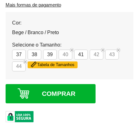
Mais formas de pagamento
Cor:
Bege / Branco / Preto
Selecione o Tamanho:
37
38
39
40
41
42
43
Tabela de Tamanhos
44
COMPRAR