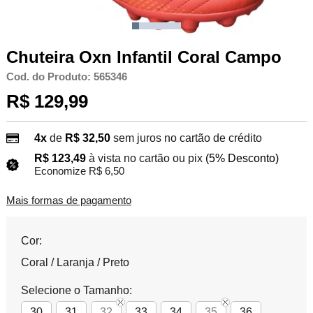
Chuteira Oxn Infantil Coral Campo
Cod. do Produto: 565346
R$ 129,99
4x
de
R$ 32,50
sem juros no cartão de crédito
R$ 123,49
à vista no cartão ou pix
(5% Desconto)
Economize R$ 6,50
Mais formas de pagamento
Cor:
Coral / Laranja / Preto
Selecione o Tamanho:
30
31
32
33
34
35
36