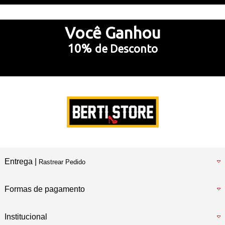
Até 10x Sem Juros
no Cartão de Crédito
Você
Ganhou
10%
de Desconto
5% Desconto
no Pix e Boleto Bancário
Preencha e
RECEBA SEU CUPOM
Entrega |
Rastrear Pedido
Formas de pagamento
Institucional