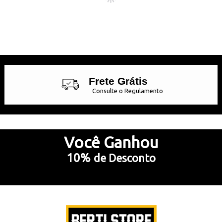
Frete Grátis
Consulte o Regulamento
Até 10x Sem Juros
no Cartão de Crédito
Você
Ganhou
10%
de Desconto
5% Desconto
no Pix e Boleto Bancário
Preencha e
RECEBA SEU CUPOM