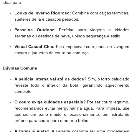
ideal para:
Looks de Inverno Rigoroso:
Combine com calças térmicas,
suéteres de lã e casacos pesados.
Passeios Outdoor:
Perfeita para viagens a cidades
serranas ou destinos de neve, unindo segurança e estilo.
Visual Casual Chic:
Fica impecável com jeans de lavagem
escura e jaquetas de couro ou camurça.
Dúvidas Comuns
A pelúcia interna vai até os dedos?
Sim, o forro peluciado
reveste todo o interior da bota, garantindo aquecimento
completo.
O couro exige cuidados especiais?
Por ser couro legítimo,
recomendamos evitar mergulhar na água. Para limpeza, use
apenas um pano úmido e, ocasionalmente, um hidratante
próprio para couro para manter o brilho.
A forma é justa?
A Pegada costuma ter uma modelagem