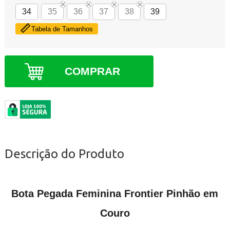
34
35
36
37
38
39
Tabela de Tamanhos
COMPRAR
Descrição do Produto
Bota Pegada Feminina Frontier Pinhão em
Couro