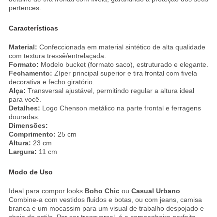
pertences.
Características
Material:
Confeccionada em material sintético de alta qualidade
com textura tressê/entrelaçada.
Formato:
Modelo bucket (formato saco), estruturado e elegante.
Fechamento:
Zíper principal superior e tira frontal com fivela
decorativa e fecho giratório.
Alça:
Transversal ajustável, permitindo regular a altura ideal
para você.
Detalhes:
Logo Chenson metálico na parte frontal e ferragens
douradas.
Dimensões:
Comprimento:
25 cm
Altura:
23 cm
Largura:
11 cm
Modo de Uso
Ideal para compor looks
Boho Chic
ou
Casual Urbano
.
Combine-a com vestidos fluidos e botas, ou com jeans, camisa
branca e um mocassim para um visual de trabalho despojado e
cheio de estilo. Por ser transversal, é a companheira perfeita