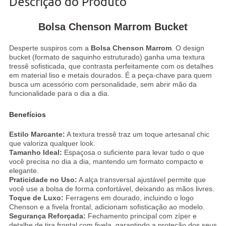
Descrição do Produto
Bolsa Chenson Marrom Bucket
Desperte suspiros com a
Bolsa Chenson Marrom
. O design
bucket (formato de saquinho estruturado) ganha uma textura
tressê sofisticada, que contrasta perfeitamente com os detalhes
em material liso e metais dourados. É a peça-chave para quem
busca um acessório com personalidade, sem abrir mão da
funcionalidade para o dia a dia.
Benefícios
Estilo Marcante:
A textura tressê traz um toque artesanal chic
que valoriza qualquer look.
Tamanho Ideal:
Espaçosa o suficiente para levar tudo o que
você precisa no dia a dia, mantendo um formato compacto e
elegante.
Praticidade no Uso:
A alça transversal ajustável permite que
você use a bolsa de forma confortável, deixando as mãos livres.
Toque de Luxo:
Ferragens em dourado, incluindo o logo
Chenson e a fivela frontal, adicionam sofisticação ao modelo.
Segurança Reforçada:
Fechamento principal com zíper e
detalhe de tira frontal com fivela, garantindo a proteção dos seus