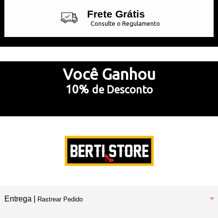
Frete Grátis
Consulte o Regulamento
Até 10x Sem Juros
no Cartão de Crédito
Você
Ganhou
10%
de Desconto
5% Desconto
no Pix e Boleto Bancário
Preencha e
RECEBA SEU CUPOM
Entrega |
Rastrear Pedido