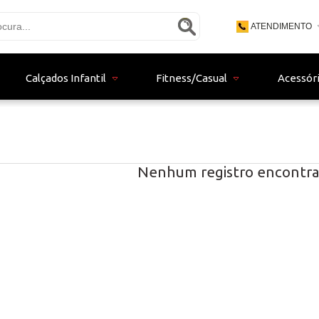
ATENDIMENTO
(48) 3771 - 9
Calçados Infantil
Fitness/Casual
Acessór
(48) 9 - 9153
bertistore06@gma
Nenhum registro encontra