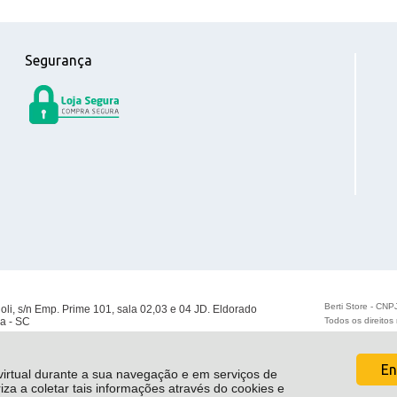
Segurança
Berti Store - CN
ioli, s/n Emp. Prime 101, sala 02,03 e 04 JD. Eldorado
a - SC
Todos os direito
En
 virtual durante a sua navegação e em serviços de
riza a coletar tais informações através do cookies e