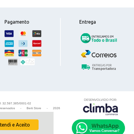
Pagamento
Entrega
PJ: 32.597.385/0001-02
s reservados
-
Berti Store
-
2026
tendi e Aceito