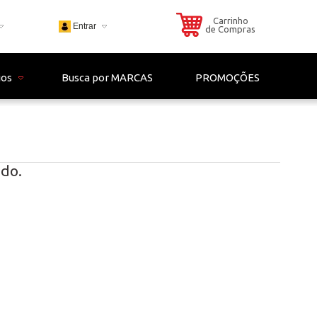
Carrinho
Entrar
de Compras
703
ios
Busca por MARCAS
PROMOÇÕES
 - 4306
il.com
do.