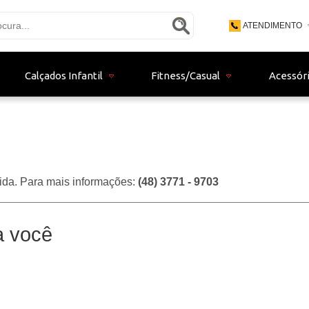
ATENDIMENTO
(48) 3771 - 9
Calçados Infantil
Fitness/Casual
Acessór
(48) 9 - 9153
bertistore06@gma
ida. Para mais informações:
(48) 3771 - 9703
a você