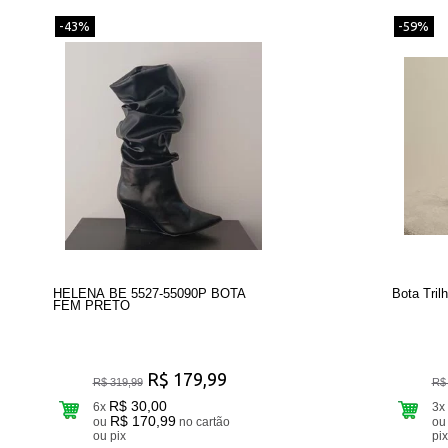
-43%
-59%
HELENA BE 5527-55090P BOTA
Bota Tril
FEM PRETO
R$ 179,99
R$ 319,99
R$
R$ 30,00
6x
3x
R$ 170,99
ou
no cartão
ou
ou pix
pix