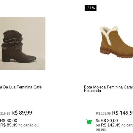
-21%
ha Da Lua Feminina Café
Bota Moleca Feminina Cara
Peluciada
R$ 89,99
R$ 149,9
 219,99
R$ 189,99
R$ 30,00
R$ 30,00
5x
R$ 85,49
R$ 142,49
no cartão ou
ou
no cartão
ou pix